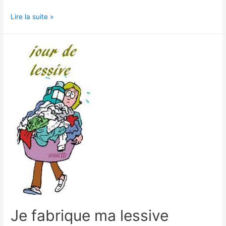
Je
Lire la suite »
crée
mes
cosmétiques
Je fabrique ma lessive